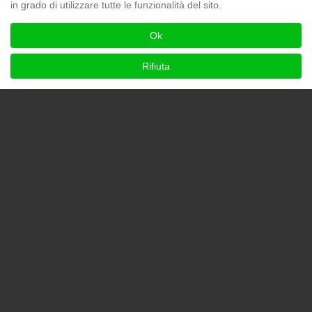
in grado di utilizzare tutte le funzionalità del sito.
Ok
Rifiuta
Villa 12