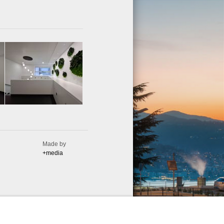
Made by
+media